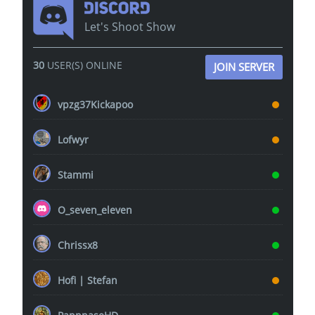
Let's Shoot Show
30
USER(S) ONLINE
JOIN SERVER
vpzg37Kickapoo
Lofwyr
Stammi
O_seven_eleven
Chrissx8
Hofi | Stefan