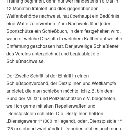
Training beginnen, denn nur wer mindestens 18 Mal in
12 Monaten trainiert und dies gegenüber der
Waffenbehörde nachweist, hat überhaupt ein Bedürfnis
eine Waffe zu erwerben. Zum Nachweis führt jeder
Sportschütze ein Schießbuch, in dem festgehalten wird,
wann er welche Disziplin in welchem Kaliber auf welche
Entfernung geschossen hat. Der jeweilige Schießleiter
des Vereins unterzeichnet und beglaubigt die
Schießnachweise.
Der Zweite Schritt ist der Eintritt in einen
Schießsportverband, der Disziplinen und Wettkämpfe
anbietet, die man schießen möchte. Ich z.B. bin dem
Bund der Militär und Polizeischützen e.V. beigetreten,
weil ich gerne mit alten Repetierwaffen und
Dienstpistolen schieße. Die Disziplinen heißen
„Dienstgewehr 1“ (300 m liegend), oder „Dienstpistole 1“
(25 m stehend zweihändig). Daneben gibt es auch noch